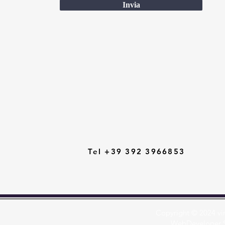
Invia
Tel +39 392 3966853
Copyright © 2024
vi
WebDeveloper S